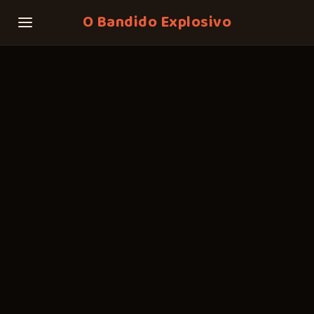
O Bandido Explosivo